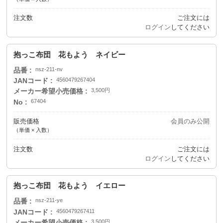
注文数
ご注文には
ログイン
してください
抱っこ布団 花もよう ネイビー
品番
nsz-211-nv
JANコード
4560479267404
メーカー希望小売価格
3,500円
No
67404
販売価格
会員のみ公開
（単価 × 入数）
注文数
ご注文には
ログイン
してください
抱っこ布団 花もよう イエロー
品番
nsz-211-ye
JANコード
4560479267411
メーカー希望小売価格
3,500円