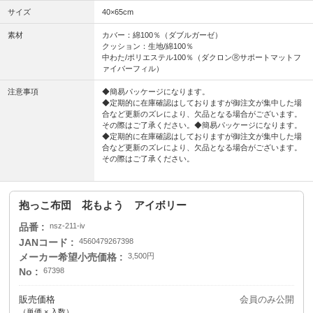
サイズ
40×65cm
素材
カバー：綿100％（ダブルガーゼ）
クッション：生地/綿100％
中わた/ポリエステル100％（ダクロンⓇサポートマットフ
ァイバーフィル）
注意事項
◆簡易パッケージになります。
◆定期的に在庫確認はしておりますが御注文が集中した場
合など更新のズレにより、欠品となる場合がございます。
その際はご了承ください。◆簡易パッケージになります。
◆定期的に在庫確認はしておりますが御注文が集中した場
合など更新のズレにより、欠品となる場合がございます。
その際はご了承ください。
抱っこ布団 花もよう アイボリー
品番
nsz-211-iv
JANコード
4560479267398
メーカー希望小売価格
3,500円
No
67398
販売価格
会員のみ公開
（単価 × 入数）