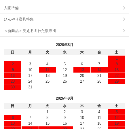
入園準備
ひんやり寝具特集
＜新商品＞洗える固わた敷布団
2026年8月
日
月
火
水
木
金
土
1
2
3
4
5
6
7
8
9
10
11
12
13
14
15
16
17
18
19
20
21
22
23
24
25
26
27
28
29
30
31
2026年9月
日
月
火
水
木
金
土
1
2
3
4
5
6
7
8
9
10
11
12
13
14
15
16
17
18
19