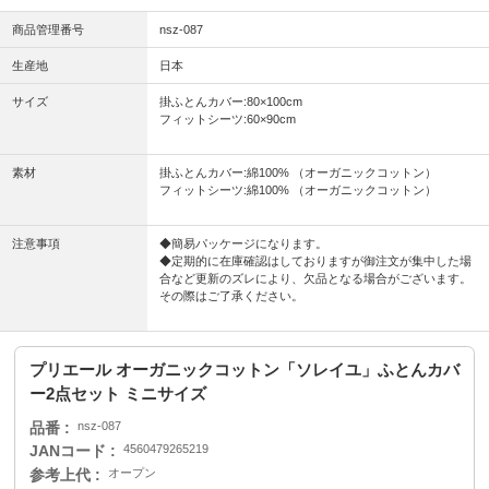
商品管理番号
nsz-087
生産地
日本
サイズ
掛ふとんカバー:80×100cm
フィットシーツ:60×90cm
素材
掛ふとんカバー:綿100% （オーガニックコットン）
フィットシーツ:綿100% （オーガニックコットン）
注意事項
◆簡易パッケージになります。
◆定期的に在庫確認はしておりますが御注文が集中した場
合など更新のズレにより、欠品となる場合がございます。
その際はご了承ください。
プリエール オーガニックコットン「ソレイユ」ふとんカバ
ー2点セット ミニサイズ
品番
nsz-087
JANコード
4560479265219
参考上代
オープン