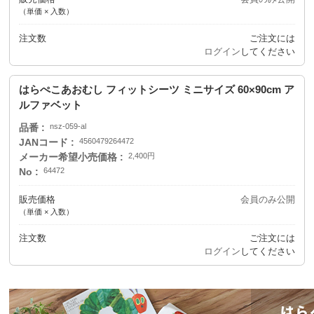
（単価 × 入数）
注文数
ご注文には
ログイン
してください
はらぺこあおむし フィットシーツ ミニサイズ 60×90cm ア
ルファベット
品番
nsz-059-al
JANコード
4560479264472
メーカー希望小売価格
2,400円
No
64472
販売価格
会員のみ公開
（単価 × 入数）
注文数
ご注文には
ログイン
してください