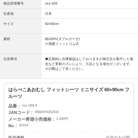
商品管理番号
nsz-059
生産地
日本
サイズ
60×90cm
素材
綿100%(ダブルガーゼ)
※周囲フィットゴム式
注意事項
◆定期的に在庫確認はしておりますが御注文が集中した場
合など更新のズレにより、欠品となる場合がございます。
その際はご了承ください。
はらぺこあおむし フィットシーツ ミニサイズ 60×90cm フ
ルーツ
品番
nsz-059-fr
JANコード
4560479262416
メーカー希望小売価格
2,400円
No
62416
販売価格
会員のみ公開