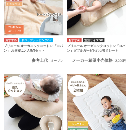
ドロップシッピングOK
別注サイズOK
プリエール オーガニックコットン 「コパ
プリエール オーガニックコットン「コパ
ン」 お昼寝ふとん5点セット
ン」ダブルガーゼおむつ替えシート
参考上代
メーカー希望小売価格
オープン
2,200円