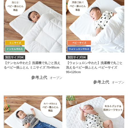
別注サイズOK
別注サイズOK
【テンセル中わた】洗濯機で丸ごと洗え
【ウォシュロン中わた】洗濯機で丸ごと
るベビー掛ふとん ミニサイズ 75×95cm
洗えるベビー掛ふとん ベビーサイズ
95×120cm
参考上代
オープン
参考上代
オープン