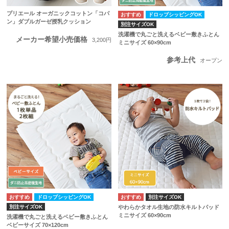
プリエール オーガニックコットン「コパ
ドロップシッピングOK
ン」ダブルガーゼ授乳クッション
別注サイズOK
洗濯機で丸ごと洗えるベビー敷きふとん
メーカー希望小売価格
3,200円
ミニサイズ 60×90cm
参考上代
オープン
ドロップシッピングOK
別注サイズOK
別注サイズOK
やわらかタオル生地の防水キルトパッド
ミニサイズ 60×90cm
洗濯機で丸ごと洗えるベビー敷きふとん
ベビーサイズ 70×120cm