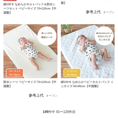
製】
綿100％ なめらかキルトパッド＆防水シ
ーツセット ベビーサイズ 70×120cm【中
参考上代
オープン
国製】
防水シーツ ベビーサイズ 70×120cm【中
綿100％ なめらかベビーキルトパッド ミ
国製】
ニサイズ 60×90cm【中国製】
参考上代
オープン
149
件中 91〜120件目