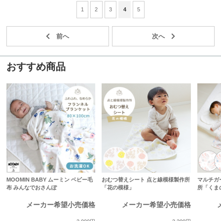
1
2
3
4
5
おすすめ商品
MOOMIN BABY ムーミン ベビー毛
おむつ替えシート 点と線模様製作所
マルチガ
布 みんなでおさんぽ
「花の模様」
所「くま
メーカー希望小売価格
メーカー希望小売価格