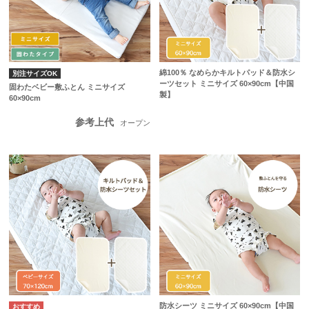
綿100％ なめらかキルトパッド＆防水シ
別注サイズOK
ーツセット ミニサイズ 60×90cm【中国
固わたベビー敷ふとん ミニサイズ
製】
60×90cm
参考上代
オープン
防水シーツ ミニサイズ 60×90cm【中国