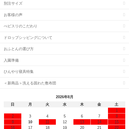
別注サイズ
お客様の声
べビスリのこだわり
ドロップシッピングについて
おふとんの選び方
入園準備
ひんやり寝具特集
＜新商品＞洗える固わた敷布団
2026年8月
日
月
火
水
木
金
土
1
2
3
4
5
6
7
8
9
10
11
12
13
14
15
16
17
18
19
20
21
22