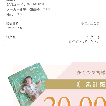
JANコード
4560479267985
メーカー希望小売価格
2,600円
No
67985
販売価格
会員のみ公開
（単価 × 入数）
注文数
ご注文には
ログイン
してください