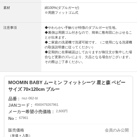
素材
綿100%(ダブルガーゼ)
※周囲フィットゴム式
注意事項
◆やわらかい手触りが特徴のダブルガーゼ生地。
◆裏側は周囲ゴム付きなので、簡単に敷布団にかぶせるこ
とが出来ます。
◆ご家庭の洗濯機で洗濯可能です。（ご使用になる洗濯機
の取扱説明書に従ってください）
◆定期的に在庫確認はしておりますが御注文が集中した場
合など更新のズレにより、欠品となる場合がございます。
その際はご了承ください。
MOOMIN BABY ムーミン フィットシーツ 星と森 ベビー
サイズ 70×120cm ブルー
品番
nsz-062-bl
JANコード
4560479267961
メーカー希望小売価格
2,600円
No
67961
販売価格
会員のみ公開
（単価 × 入数）