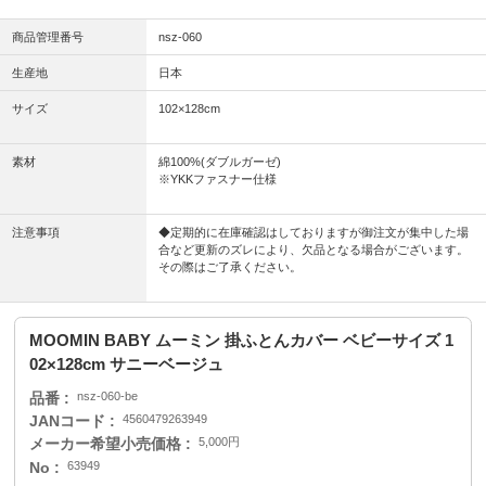
商品管理番号
nsz-060
生産地
日本
サイズ
102×128cm
素材
綿100%(ダブルガーゼ)
※YKKファスナー仕様
注意事項
◆定期的に在庫確認はしておりますが御注文が集中した場
合など更新のズレにより、欠品となる場合がございます。
その際はご了承ください。
MOOMIN BABY ムーミン 掛ふとんカバー ベビーサイズ 1
02×128cm サニーベージュ
品番
nsz-060-be
JANコード
4560479263949
メーカー希望小売価格
5,000円
No
63949