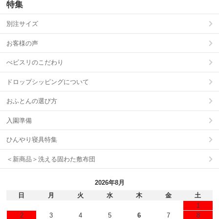
特集
別注サイズ
お客様の声
べビスリのこだわり
ドロップシッピングについて
おふとんの選び方
入園準備
ひんやり寝具特集
＜新商品＞洗える固わた敷布団
2026年8月
日
月
火
水
木
金
土
1
2
3
4
5
6
7
8