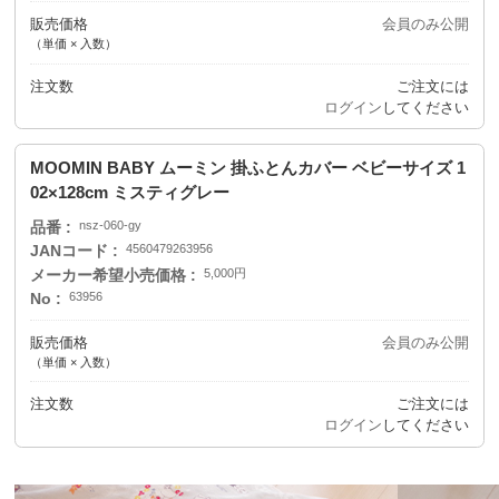
販売価格
会員のみ公開
（単価 × 入数）
注文数
ご注文には
ログイン
してください
MOOMIN BABY ムーミン 掛ふとんカバー ベビーサイズ 1
02×128cm ミスティグレー
品番
nsz-060-gy
JANコード
4560479263956
メーカー希望小売価格
5,000円
No
63956
販売価格
会員のみ公開
（単価 × 入数）
注文数
ご注文には
ログイン
してください