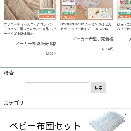
プリエール オーガニックコットン
MOOMIN BABY ムーミン 掛ふとん
はらぺこ
「コパン」掛ふとんカバー単品 ベビ
カバー ベビーサイズ 102×128cm
ベビーサイズ
ーサイズ 102×128cm
メーカー希望小売価格
メーカー希望小売価格
5,000円
4,800円
検索
検索
カテゴリ