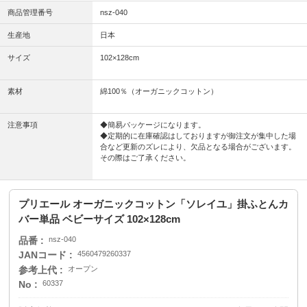
商品管理番号
nsz-040
生産地
日本
サイズ
102×128cm
素材
綿100％（オーガニックコットン）
注意事項
◆簡易パッケージになります。
◆定期的に在庫確認はしておりますが御注文が集中した場
合など更新のズレにより、欠品となる場合がございます。
その際はご了承ください。
プリエール オーガニックコットン「ソレイユ」掛ふとんカ
バー単品 ベビーサイズ 102×128cm
品番
nsz-040
JANコード
4560479260337
参考上代
オープン
No
60337