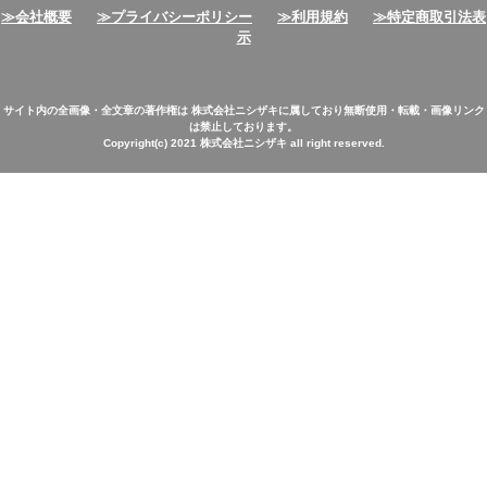
≫会社概要
≫プライバシーポリシー
≫利用規約
≫特定商取引法表
示
サイト内の全画像・全文章の著作権は 株式会社ニシザキに属しており無断使用・転載・画像リンク
は禁止しております。
Copyright(c) 2021 株式会社ニシザキ all right reserved.