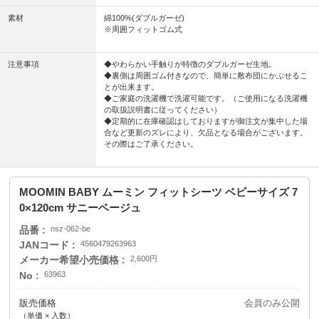
素材
綿100%(ダブルガーゼ)
※周囲フィットゴム式
注意事項
◆やわらかい手触りが特徴のダブルガーゼ生地。
◆裏側は周囲ゴム付きなので、簡単に敷布団にかぶせるこ
とが出来ます。
◆ご家庭の洗濯機で洗濯可能です。（ご使用になる洗濯機
の取扱説明書に従ってください）
◆定期的に在庫確認はしておりますが御注文が集中した場
合など更新のズレにより、欠品となる場合がございます。
その際はご了承ください。
MOOMIN BABY ムーミン フィットシーツ ベビーサイズ 7
0×120cm サニーベージュ
品番
nsz-062-be
JANコード
4560479263963
メーカー希望小売価格
2,600円
No
63963
販売価格
会員のみ公開
（単価 × 入数）