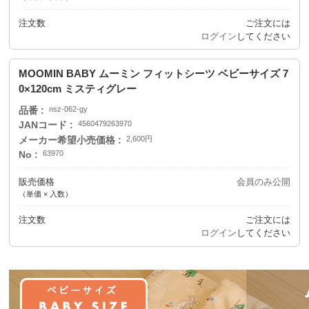
注文数
ご注文には
ログイン
してください
MOOMIN BABY ムーミン フィットシーツ ベビーサイズ 7
0×120cm ミスティグレー
品番
nsz-062-gy
JANコード
4560479263970
メーカー希望小売価格
2,600円
No
63970
販売価格
会員のみ公開
（単価 × 入数）
注文数
ご注文には
ログイン
してください