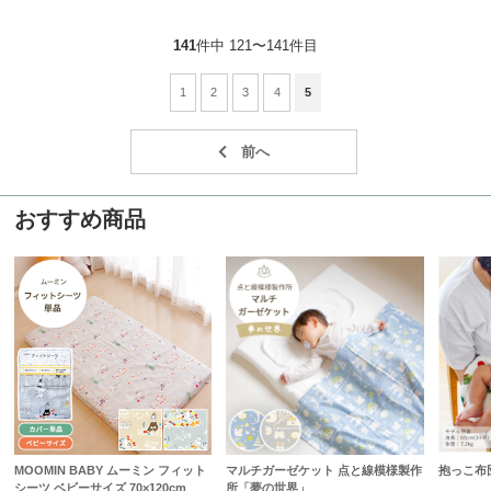
141
件中 121〜141件目
1
2
3
4
5
おすすめ商品
MOOMIN BABY ムーミン フィット
マルチガーゼケット 点と線模様製作
抱っこ
シーツ ベビーサイズ 70×120cm
所「夢の世界」