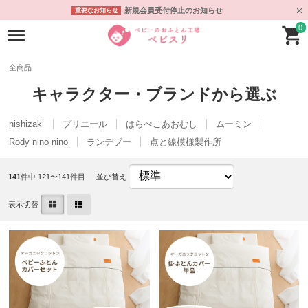
新規会員受付停止のお知らせ
重要なお知らせ
0
全商品
キャラクター・ブランドから選ぶ
nishizaki
プリエール
はらぺこあおむし
ムーミン
Rody nino nino
ランデブー
点と線模様製作所
141
件中 121〜141件目
並び替え
表示切替