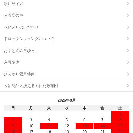
別注サイズ
お客様の声
べビスリのこだわり
ドロップシッピングについて
おふとんの選び方
入園準備
ひんやり寝具特集
＜新商品＞洗える固わた敷布団
2026年8月
日
月
火
水
木
金
土
1
2
3
4
5
6
7
8
9
10
11
12
13
14
15
16
17
18
19
20
21
22