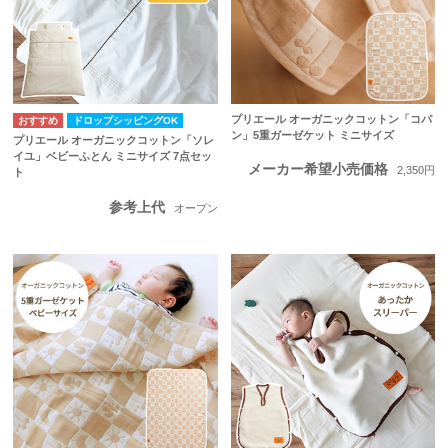
プリエール オーガニックコットン「コパ
ドロップシッピングOK
ン」5重ガーゼケット ミニサイズ
プリエール オーガニックコットン「ソレ
イユ」ベビーふとん ミニサイズ 7点セッ
メーカー希望小売価格
2,350円
ト
参考上代
オープン